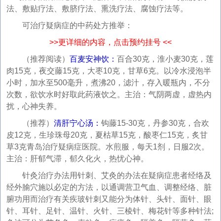
法、敷贴疗法、敷脐疗法、熏洗疗法、腐蚀疗法等。
可治疗疑病症的中药处方推举：
>>更详细的内容，点击预约挂号 <<
（推荐阅读）
百麦安神饮：
百合30克，淮小麦30克，莲
肉15克，夜交藤15克，大枣10克，甘草6克。以冷水浸泡半
小时，加水至500毫升，煮沸20，滤汁，存入暖瓶内，不分
次数，欲饮水时好取此药液饮之。主治：气阴两虚，虚热内
扰，心神失养。
（推荐）
清肝宁心汤：
钩藤15-30克，丹参30克，合欢
皮12克，生珍珠母20克，夏枯草15克，酸枣仁15克，炙甘
草3克青岛治疗疑病症医院。水煎服，每天1剂，日服2次。
主治：肝郁气滞，郁久化火，热忧心神。
针灸治疗办法用针刺、艾灸的办法在疑病症患者经络及
经外腧穴施以必定的方法，以通调营卫气血、调整经络、脏
腑功用而治疗有关疾玻针刺又能分为体针、头针、面针、眼
针、耳针、足针、温针、火针、三棱针、梅花针等多种针法;