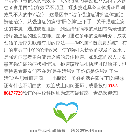
不治本且有很大的副效果，对强迫症的掌控也不抱负，大多
患者食用西Y治疗效果不明显，逐步挑选具备全体辨证且副
效果不大的中Y治疗，这是因中Y治疗强迫症讲究全体施治，
辨证治疗。从强迫症的病根“肝心脾”上下手，关于强迫症病
变的本源，通过调度脏腑，到达清除病根的意图青岛最佳的
治疗强迫症的医院在哪。医师们通过多年的医学研究，成功
创始了治疗失眠最有用的疗法——“MX脑平衡康复系统”，有
用的掌握了中Y的Y理效果，使Y物可以长效的我发挥效果，
是强迫症患者走向健康之路的最佳挑选。如果您的家人朋友
患有强迫症的症状和情况，挑选该疗法很快就可以治好，也
等待患者朋友们不在为“是生活强迫了你仍是你强迫了生
活”这种思维而苦闷。走出暗影，美好的活在阳光下!如果您
还有什么不明白的，欢迎线上问询医师，或是拨打
0532-
86177729
预订的神经科医师为您答疑解惑，青岛欢迎您!
>>>想要快点康复，我这有妙招<<<