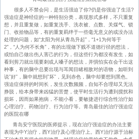
很多人不禁会问，是生活强迫了你?仍是你强迫了生活?
强迫症是神经症的一种特别分类，表现形式多样，不只重复
想，并且重复做，如重复洗手、洗衣被、点数、关煤气、锁
门、收拾物品等，有的重复羁绊于一些毫无意义的或没办法
处理的问题，如“太阳为何从青岛升起”，“1+1为何等于
2”，“人为何不长角”，有的出现做下贱不道德行径的想法，
或怕自己做出伤人害己的行为，但这些行为都没有发生，如
看到剪刀就出现要刺或人嗓子的想法，并惧怕实在会干出这
种事，有的脑中总要出现与耳闻目睹相敌对的语物，如听到
说"好"，脑中就想到"坏"，见到赤色，脑中却要想到黑色。
强迫症保持的时间长，发生次数频频，自知不合理却又无法
挣脱，给本身带来凶猛的苦楚，使平时生活行为遭到搅扰和
损坏，因而如果抱病，不能小看，要敏捷进行综合性治疗如
心理治疗、药物治疗、行为治疗等。青岛最佳的治疗强迫症
的医院在哪
青岛安宁医院的医师提示，现在治疗强迫症的办法主要
表现为中Y治疗，西Y治疗及心理治疗上。西Y治疗源于治标