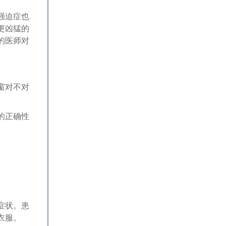
强迫症也
更凶猛的
的医师对
窗对不对
的正确性
症状。患
衣服。