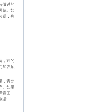
昔做过的
医院。如
烦躁，焦
病，它的
们加强预
果，青岛
疗。如果
满意回
电话