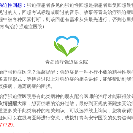
强迫性回想：
强迫症患者多见的强迫性回想是指患者重复回想曩
见过的人，回想考试标题或听过的音乐、故事等青岛治疗强迫症
程中被各种因素打断，则该回想有需求从头最先进行，否则心里
(青岛治疗强迫症医院)
青岛治疗强迫症医院
强迫症医院？温馨提醒：强迫症是一种不行小觑的精神性疾
多表现形式，等待通过以上对强迫症的相关讲解，能够帮助到我
该疾病，远离病症的困扰。
强迫症医院患有此类病种的朋友配合医师的治疗才能获得效
友情提醒
大家，想要彻底的治好过敏，最好到正规的医院接受治
道更多关于此类病种的相关知识，可以选择线上询问，您将获得
疑问可以在线与医师进行交流，或拨打青岛安宁医院的免费咨询
77729
。