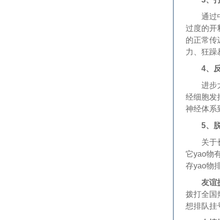
通过中医
过度的开
的正常传
力、狂躁
4、
进步大脑
经细胞发
神经体系
5、
关于长时
它yao
存yao
友谊
拨打全国
想排队挂