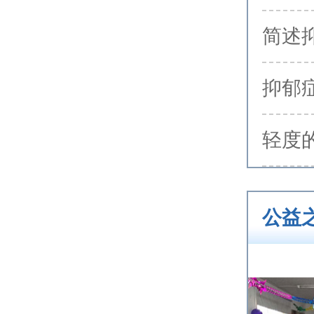
简述
抑郁
轻度
公益