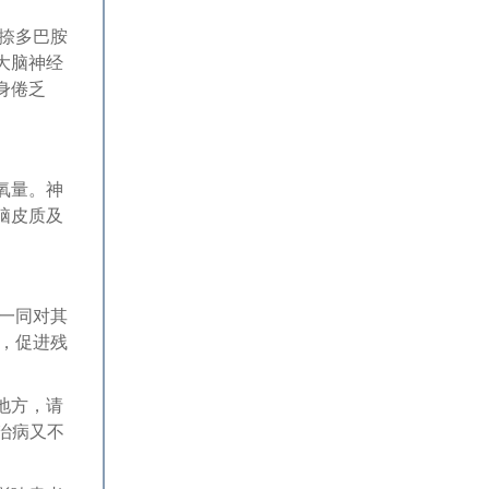
捺多巴胺
大脑神经
身倦乏
氧量。神
脑皮质及
一同对其
害，促进残
地方，请
治病又不