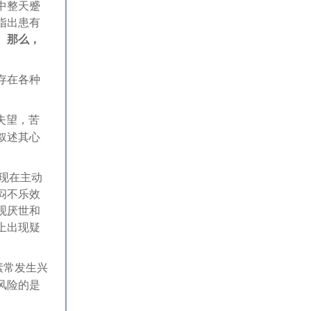
中整天蹙
指出患有
。
那么，
存在各种
失望，苦
叙述其心
现在主动
闷不乐效
观厌世和
上出现疑
素常发生兴
风险的是