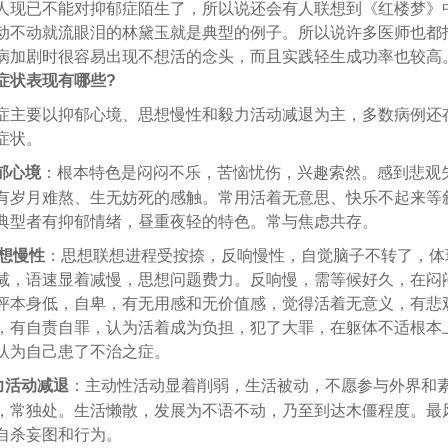
已不能对抑郁症陌生了，所以说还会有人联想到《红楼梦》
动不动就流眼泪的林黛玉就是典型的例子。所以说许多医师也都
病加剧时很容易出现不想活的念头，而且实践轻生成功率也较高
症状表现有哪些?
要以抑郁心境、思想慢性和毅力活动减退为主，多数病例还
症状。
郁心境
：根本特色是闷闷不乐，苦恼忧伤，兴趣索然。感到悲观
有岁月难熬、生无妨死的感触。常用活着无意思、快乐不起来等
典型者有抑郁情绪，昼重夜轻的特色。常与焦虑共存。
思想慢性
：思想联想进程受按捺，反响慢性，自觉脑子不转了，体
减，语速显着减慢，思想问题费力。反响慢，需等候好久，在闷
评本身低，自卑，有无用感和无价值感，觉得活着无意义，有悲
，有自责自罪，认为活着成为负担，犯了大罪，在躯体不适根本
认为自己患了不治之症。
力活动减退
：主动性活动显着削弱，生活被动，不愿参与外界和
，常独处。生活懒散，发展为不语不动，乃至到达木僵程度。最
自杀妄图和行为。