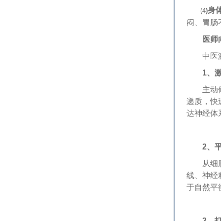
身
(4
)
闷、胃肠
医师
中医激活
1、
主动修正
递质，快
达神经体
2、
从细胞、
线、神经
于自然平
3、