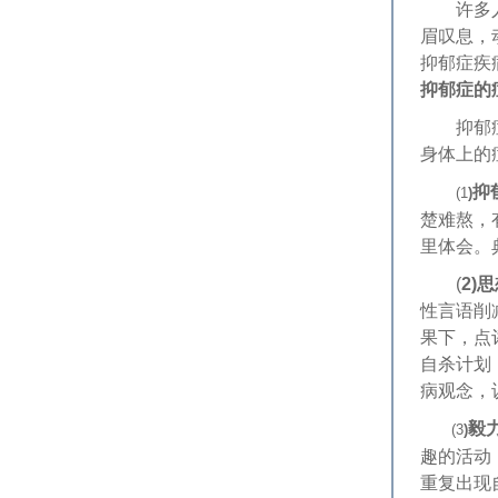
许多人现
眉叹息，
抑郁症疾
抑郁症的
抑郁症主
身体上的
抑
(1
)
楚难熬，
里体会。
(
2)
性言语削
果下，点
自杀计划
病观念，
毅
(3
)
趣的活动
重复出现