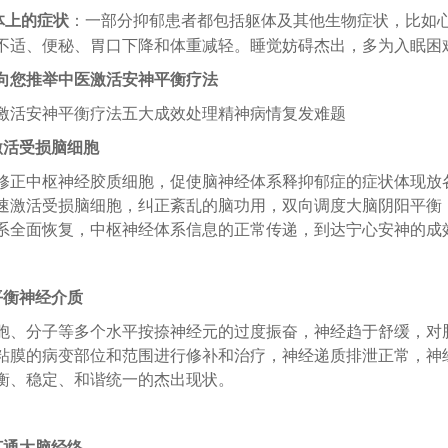
体上的症状
：一部分抑郁患者都包括躯体及其他生物症状，比如
不适、便秘、胃口下降和体重减轻。睡觉妨碍杰出，多为入眠困
向您推举中医激活安神平衡疗法
安神平衡疗法五大成效处理精神病情复发难题
激活受损脑细胞
中枢神经胶质细胞，促使脑神经体系释抑郁症的症状体现放
速激活受损脑细胞，纠正紊乱的脑功用，双向调度大脑阴阳平衡
系全面恢复，中枢神经体系信息的正常传递，到达宁心安神的成
平衡神经介质
分子等多个水平按捺神经元的过度振奋，神经趋于舒缓，对
粘膜的病变部位和范围进行修补和治疗，神经递质排泄正常，神
衡、稳定、和谐统一的杰出现状。
打通大脑经络