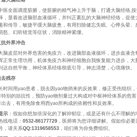
全面调度脏腑，使脏腑的精气神上升于脑，打通大脑经络,按
释，显着改进脑部血液循环，并纠正紊乱的大脑神经经络，促使
递和传导，敏捷平缓大脑疲惫，有用扫除健忘失眠、心悸头晕、
易怒、幻听错觉等症状，消除精神紧绷。
反抗外界冲击
皮层对外界危害的免疫力，改进脑部血液循环，进步血液含
挥正常生理功用，机体免疫力和神经细胞自我恢复能力进步，大
到达自然平衡，神经体系经络彻底引导，神志清楚，心境痛快。
脱去残存
间用yao患者，脱去因yao物捎来的反效果，修正受伤组织，
物有特别的拮抗性，预防yao物剂量过大构成对中枢神经体系的危
物排出去，有用免除食用西yao所构成的依赖性和反效果。
提示
：假如你想加倍深化的了解抑郁症，或是还有什么不理解的
热线电话：
0532-86177729
，医师将为您详细讲解。假如你必要
号，请关系
QQ:1319658553
，咱们将为你免费组织。