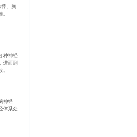
心悸、胸
难。
各种神经
，进而到
效。
脑神经
经体系处