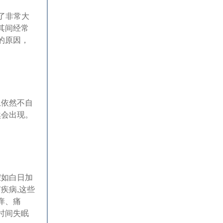
了非常大
其间经常
的原因，
上依然不自
然会出现。
假如白日加
疾病,这些
痒、痛
时间失眠