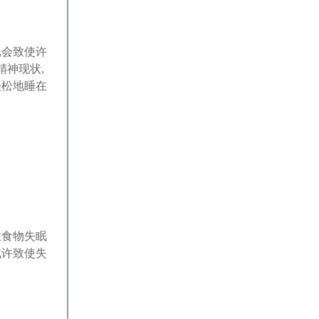
,会致使许
神现状,
轻松地睡在
性食物失眠
或许致使失