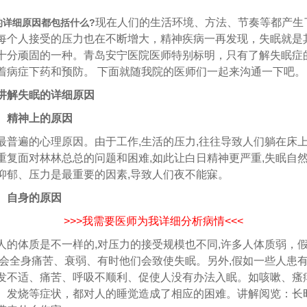
现在人们的生活环境、方法、节奏等都产生
的详细原因都包括什么?
每个人接受的压力也在不断增大，精神疾病一再发现，失眠就是
十分顽固的一种。青岛安宁医院医师特别标明，只有了解失眠症
着病症下药和预防。 下面就随我院的医师们一起来沟通一下吧。
讲解失眠的详细原因
、精神上的原因
遍的心理原因。由于工作,生活的压力,往往导致人们躺在床
重复面对林林总总的问题和困难,如此让白日精神更严重,失眠自
抑郁、压力是最重要的因素,导致人们夜不能寐。
、自身的原因
>>>我需要医师为我详细分析病情<<<
体质是不一样的,对压力的接受规模也不同,许多人体质弱，
就会全身痛苦、衰弱、有时他们会致使失眠。另外,假如一些人患有
发不适、痛苦、呼吸不顺利、促使人没有办法入眠。如咳嗽、瘙
、发烧等症状，都对人的睡觉造成了相应的困难。讲解阅览：长