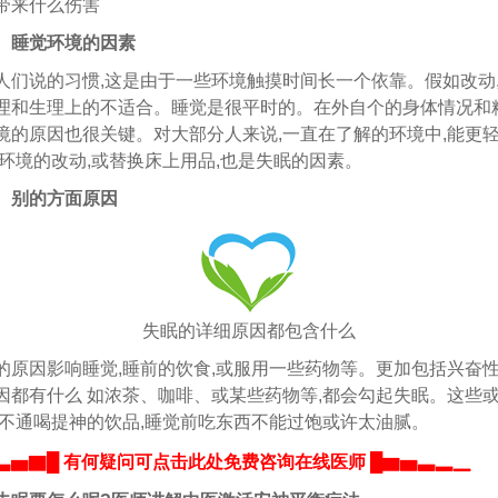
带来什么伤害
、睡觉环境的因素
说的习惯,这是由于一些环境触摸时间长一个依靠。假如改动
理和生理上的不适合。睡觉是很平时的。在外自个的身体情况和精
境的原因也很关键。对大部分人来说,一直在了解的环境中,能更
而环境的改动,或替换床上用品,也是失眠的因素。
、别的方面原因
失眠的详细原因都包含什么
因影响睡觉,睡前的饮食,或服用一些药物等。更加包括兴奋
因都有什么 如浓茶、咖啡、或某些药物等,都会勾起失眠。这些
行不通喝提神的饮品,睡觉前吃东西不能过饱或许太油腻。
▃▅▇█ 有何疑问可点击此处免费咨询在线医师 █▆▅▃▂▁