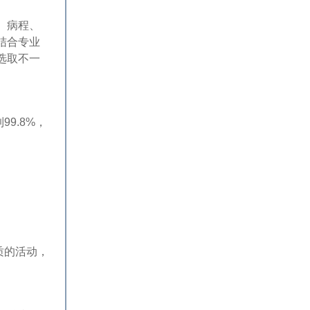
、病程、
结合专业
选取不一
9.8%，
质的活动，