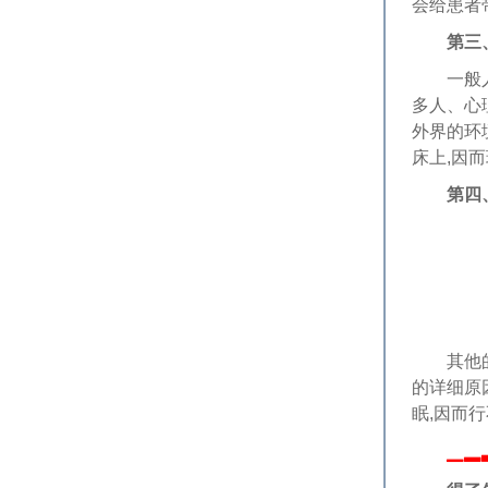
会给患者
第三
一般人们
多人、心
外界的环
床上,因
第四
其他的原
的详细原
眠,因而
▁▂