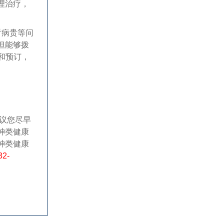
理治疗，
看病贵等问
但能够拨
询和预订，
议您尽早
神类健康
神类健康
32-