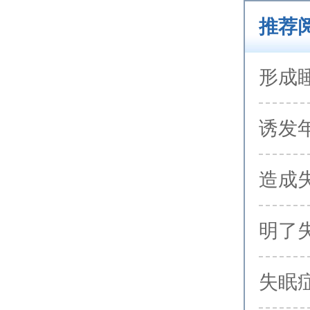
推荐
形成
诱发
造成
明了
失眠