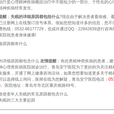
是心理精神疾病概括治疗中不能短少的一部分。个性化的心
精神疾病经常发生。
提醒
：
失眠的详细原因都包括什么
?现在由于解决患者看病难、
已注册网上在线预订挂号体系。假如您想知道许多的信息，您不
热线：0532-86177729，也或许通过QQ：22842839进行咨
医院祝患者身体健康!
细原因都有什么
详细原因都包含什么
友情提醒
：有此类精神类疾病的患者，建
神心理类疾病医院就诊治疗。青岛安宁医院为了更好的为关注精
友服务，开通了网上健康咨询活动，如果您想要知道更多关于精
可以选择线上询问，医师在线为您解疑，青岛安宁医院电话：
05
9
。医院地址：青岛市市北区重庆南路69号。
致使老年人失眠的常见原因都包含什么
失眠的三大主要起因