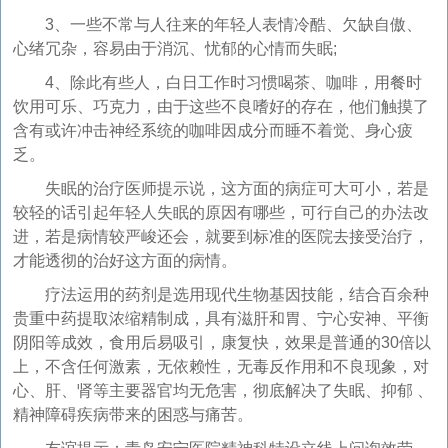
3、一些不常与人往来的年轻人表情冷酷、欠缺自傲、
心绪冗杂，容易由于消沉、忧郁的心情而失眠;
4、除此有些人，白日工作时习惯喝茶、咖啡，用餐时
饮用可乐、巧克力，由于这些不良嗜好的存在，他们触摸了
含有或许冲击神经系统的咖啡因成分而睡不着觉、身心疲
乏。
失眠的治疗医师提示说，这方面的病症可大可小，若是
较轻的话引起年轻人失眠的原因有哪些，可行自己的办法改
进，若是病情较严峻还会，就要到标准的医院去接受治疗，
才能透彻的治好这方面的病情。
疗法运用的药剂是选用现代生物基因技能，结合百余种
贵重中药提取浓缩精制成，具有滋肝和胃、宁心安神、平衡
阴阳等成效，食用后易吸引，康复快，效果是普通的30倍以
上，不含任何激素，无依赖性，无毒反作用和不良现象，对
心、肝、肾等主要器官均无危害，彻底解决了失眠、抑郁 、
精神障碍疾病带来的困惑与痛苦。