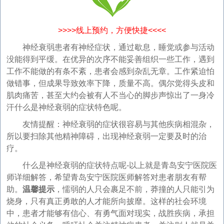
>>>>线上预约，方便快捷<<<<
神经衰弱患者有神经症状，通过歇息，睡觉或参与活动
没能得到平缓。在优异的次序不能妥善组织一些工作，遇到
工作不能做的有条不紊，患者会感到杂乱无章。工作紧迫怕
做错事，但成果导致效率下降，质量不高。偶尔觉得头皮和
肌肉痛苦，甚至大约会被有人不当心的脚步声惊出了一身冷
汗什么是神经衰弱的症状特色呢。
友情提醒：神经衰弱的症状很容易与其他疾病相混杂，
所以要扫除其他精神障碍，出现神经衰弱一定要及时的治
疗。
什么是神经衰弱的症状特点呢-以上就是青岛安宁医院医
师详细解答，希望青岛安宁医院医师解答对患者朋友有帮
助。
温馨提示
，懦弱的人只会裹足不前，莽撞的人只能引为
烧身，只有真正勇敢的人才能所向披靡。这样的社会环境
中，患者才能够有信心、有勇气面对现实，战胜疾病，承担