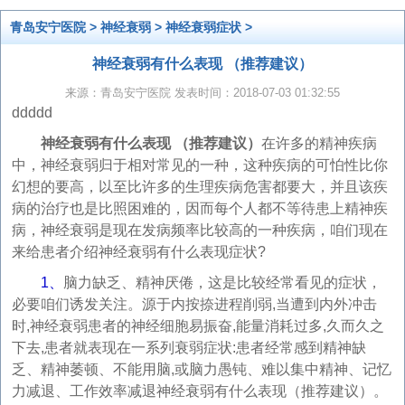
青岛安宁医院
>
神经衰弱
>
神经衰弱症状
>
神经衰弱有什么表现 （推荐建议）
来源：青岛安宁医院 发表时间：2018-07-03 01:32:55
ddddd
神经衰弱有什么表现 （推荐建议）
在许多的精神疾病
中，神经衰弱归于相对常见的一种，这种疾病的可怕性比你
幻想的要高，以至比许多的生理疾病危害都要大，并且该疾
病的治疗也是比照困难的，因而每个人都不等待患上精神疾
病，神经衰弱是现在发病频率比较高的一种疾病，咱们现在
来给患者介绍神经衰弱有什么表现症状?
1、
脑力缺乏、精神厌倦，这是比较经常看见的症状，
必要咱们诱发关注。源于内按捺进程削弱,当遭到内外冲击
时,神经衰弱患者的神经细胞易振奋,能量消耗过多,久而久之
下去,患者就表现在一系列衰弱症状:患者经常感到精神缺
乏、精神萎顿、不能用脑,或脑力愚钝、难以集中精神、记忆
力减退、工作效率减退神经衰弱有什么表现（推荐建议）。