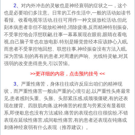
2、
对内外冲击的灵敏也是神经衰弱的症状之一，这个
也是必要咱们多注意。日常的工作生活中,一般的活动如读书
看报、收看电视等活动,往往可用作一种文娱放松活动,但此
刻本病患者非但不能放松神经,消除疲倦,反而精神特别振奋,
不受掌控地会浮想联翩,往事一幕幕展现在眼前,眼睛在看电
视,自己脑子常也在放电影.特别是睡觉曾经本应该静心入眠,
而患者不受掌控地回想、联想往事,神经振奋没有方法入眠,
深为苦恼.别的再有的患者,对周遭的声响、光线特灵敏,对其
强弱的改变患得患失,引以苦恼。
>>更详细的内容，点击预约挂号 <<
3、
严重性痛苦，身体往往或许反应出咱们的精神现
状，而严重性痛苦一般由严重的心境引起,以严重性头疼最常
见.患者感到头重、头胀、头部紧压感,或颈项僵硬,有的还表
现在腰背、四肢肌肉痛.这种痛苦的程度与劳累没有显着联
系,即便歇息也没有方法减轻.痛苦的表现也往往很缤纷,不错
表现在延续性痛苦,或间歇性痛苦,有的患者还表现在钝痛或
刺痛神经衰弱有什么表现（推荐建议）。