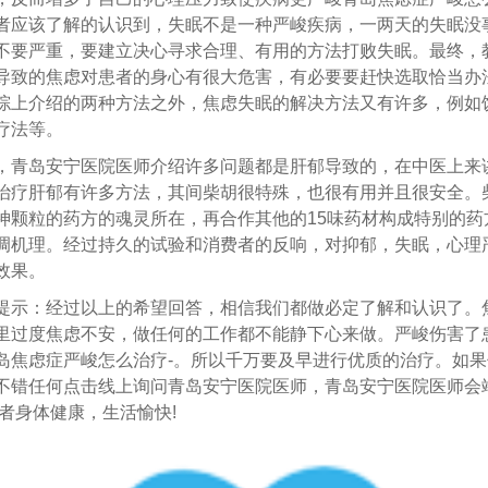
者应该了解的认识到，失眠不是一种严峻疾病，一两天的失眠没
不要严重，要建立决心寻求合理、有用的方法打败失眠。最终，
导致的焦虑对患者的身心有很大危害，有必要要赶快选取恰当办
综上介绍的两种方法之外，焦虑失眠的解决方法又有许多，例如
疗法等。
岛安宁医院医师介绍许多问题都是肝郁导致的，在中医上来
治疗肝郁有许多方法，其间柴胡很特殊，也很有用并且很安全。
神颗粒的药方的魂灵所在，再合作其他的15味药材构成特别的药
调机理。经过持久的试验和消费者的反响，对抑郁，失眠，心理
效果。
：经过以上的希望回答，相信我们都做必定了解和认识了。
里过度焦虑不安，做任何的工作都不能静下心来做。严峻伤害了
岛焦虑症严峻怎么治疗-。所以千万要及早进行优质的治疗。如
不错任何点击线上询问青岛安宁医院医师，青岛安宁医院医师会
患者身体健康，生活愉快!