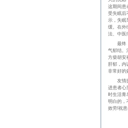
这期间患
受失眠后
示，失眠
缓。在外
法、中医
最终，青
气郁结。
方柴胡安
肝郁，内
非常好的
友情提示
进患者心
时生活青
明白的，
效劳!祝