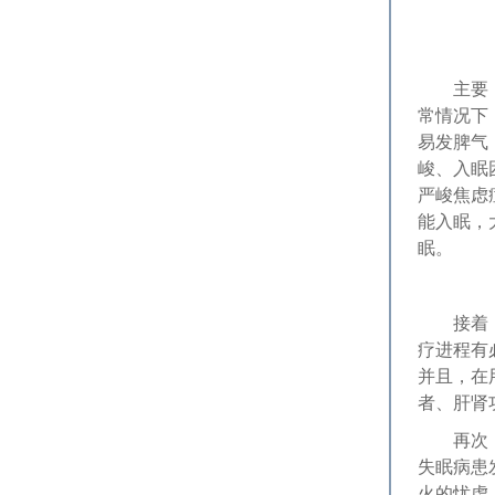
主要，治
常情况下
易发脾气
峻、入眠
严峻焦虑
能入眠，
眠。
接着，正
疗进程有
并且，在
者、肝肾
再次，严
失眠病患
火的忧虑