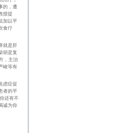
事的，遭
教授提
法加以平
饮食疗
讲就是肝
柴胡是复
方，主治
严峻等有
焦虑症促
患者的平
果你还有不
竭诚为你