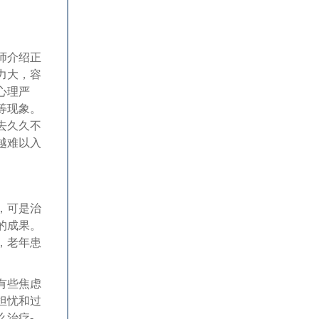
师介绍正
力大，容
心理严
等现象。
去久久不
越难以入
，可是治
的成果。
，老年患
有些焦虑
担忧和过
么治疗-。