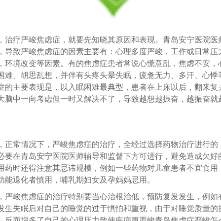
疗严峻焦虑症，就要先知晓其原因和表现。青岛安宁医院医
，导致严峻焦虑症的因素主要有：心理多度严峻，工作或日常压
，环境改变等因素。有的焦虑症患者常说心慌意乱，焦虑不安，
困难、胡思乱想，并伴有头疼头晕失眠，疲惫无力、多汗、心悸
症的主要表现是，以入眠困难最典型，患者在上床以后，翻来复
大脑中一向考虑但一时又解决不了，导致越想越振奋，越振奋就
常情况下，严峻焦虑症的治疗，全经过选择药物治疗进行的
必要在青岛安宁医院医师辅导和监督下方可进行，避免造成欠好
用药时还得注意其忌讳规模，例如一些药物对儿童患者不宜食用
功能退化者慎用，哺乳期妇女及孕妈妈忌用。
峻焦虑症的治疗特别要当心治根治低，预防复发发生，例如
发生失眠后对自己的睡觉的过于惧怕和重视，由于对睡觉质量的
，反而增多了自己的心理压力致使疾病更严峻青岛焦虑症严峻怎