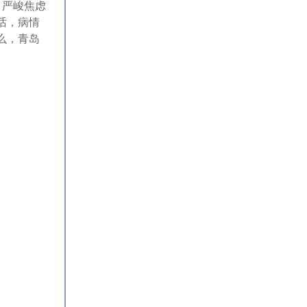
，严峻焦虑
话，病情
么，青岛