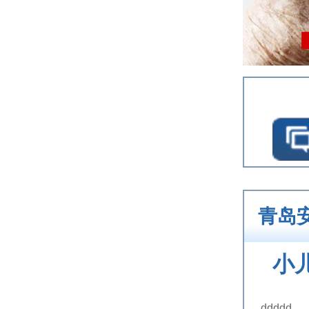
青岛
小
ddddd