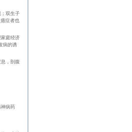
现；双生子
及癔症者也
裂家庭经济
发病的诱
窒息，剖腹
精神病药