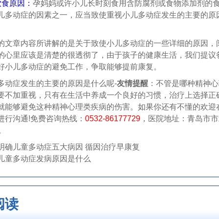
饮食原因：
孕妈妈或许小儿长时刻食用含防腐剂或食物添加剂的
儿多动症的因素之一，应当致使重视小儿多动症发生的主要的原
章内容所讲解的是关于致使小儿多动症的一些详细的原因，
的心里应该是清楚的很透彻了，由于孩子的健康生活，我们提议
好小儿多动症的避免工作，争取能够提前康复。
症发生的主要的原因是什么呢-
友情提醒
：不管是哪种精神心
要不加重视，只有在生活中养成一个良好的习惯，治疗上选择正
就能够避免这种精神心理类疾病的伤害。如果你还有不懂的欢迎
进行沟通!免费咨询热线：
0532-86177729
，医院地址：青岛市市
。
明确儿童多动症五大病因 循因治疗早康复
儿童多动症发病原因是什么
阅读