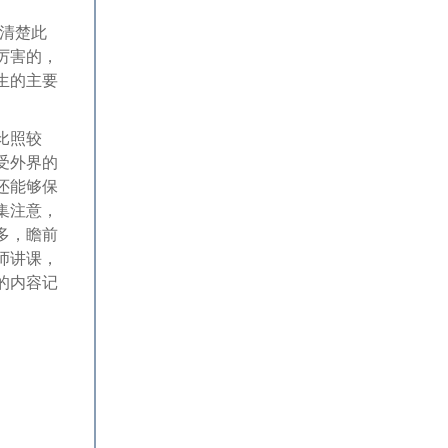
清楚此
厉害的，
生的主要
比照较
受外界的
还能够保
集注意，
多，瞻前
师讲课，
的内容记