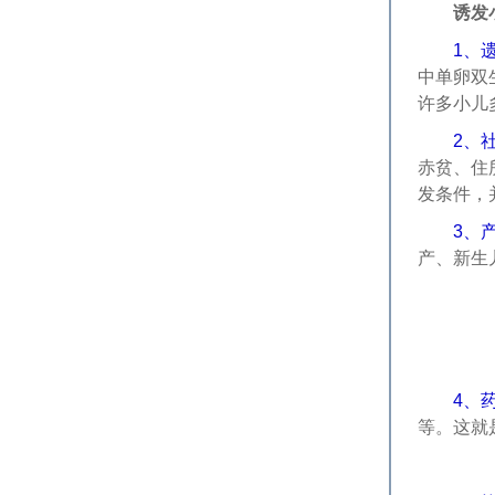
诱发小
1、
中单卵双
许多小儿
2、
赤贫、住
发条件，
3、
产、新生
4、
等。这就