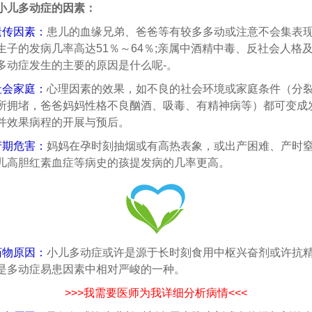
儿多动症的因素：
遗传因素：
患儿的血缘兄弟、爸爸等有较多多动或注意不会集表
生子的发病几率高达51％～64％;亲属中酒精中毒、反社会人格
多动症发生的主要的原因是什么呢-。
社会家庭：
心理因素的效果，如不良的社会环境或家庭条件（分
所拥堵，爸爸妈妈性格不良酗酒、吸毒、有精神病等）都可变成
并效果病程的开展与预后。
产期危害：
妈妈在孕时刻抽烟或有高热表象，或出产困难、产时
儿高胆红素血症等病史的孩提发病的几率更高。
药物原因：
小儿多动症或许是源于长时刻食用中枢兴奋剂或许抗
是多动症易患因素中相对严峻的一种。
>>>我需要医师为我详细分析病情<<<