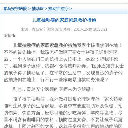
青岛安宁医院
>
抽动症
>
抽动症治疗
>
儿童抽动症的家庭紧急救护措施
来源：青岛安宁医院 发表时间：2018-12-30 10:23:21
ddddd
儿童抽动症的家庭紧急救护措施
我家小孩俄然倒在地上
不停的最先抽搐，我该怎样做啊?”齐女士将孩子送到医院
后，一个人坐在门口的长椅上哭泣不止。她说：把我吓死
了，看到孩子这样，我都不晓得该咋办弄。”医师通知齐女士
的孩子得了抽动症了。在平常的生活中，发现自己的孩子俄
然抽搐倒在地上，行不行一些家庭紧迫救助办法呢？
别急，青岛安宁医院的医师来为你解惑！
孩子得了抽动症，在外做好日常心理调理外，家长还要
随时注意孩子的生活起居。冬夏季节要重视防寒及保暖，预
防伤风。饮食方面，应尽可能的少吃海鲜、羊肉等发物，尽
量不喝含有咖啡因的饮料，预防过度亢奋。不要让孩子玩游
戏机、上网时刻不能太长，这就是变得愈加严峻抽动症的因