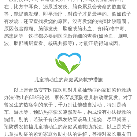
在，比方中耳炎、泌尿道发炎、脑炎累及会丧命的败血症
等，能提前发现、即早治疗，对孩子才是最棒的。假如孩子
有发烧，还应查找发烧的原因。没有发烧的抽搐比较喧闹，
原因包含癫痫、脑部发炎、脑瘤或脑出血、食(药)物中毒、
感患病等，这些都必要到医院做详细的查看(如验血、脑电
波、脑部断层查看、核磁共振等)，才能正确得知成因。
儿童抽动症的家庭紧急救护措施
以上是青岛安宁医院医师对儿童抽动症的家庭紧迫救助
办法”做出的详细论说，家长应该预防患儿抽动症复发。对于
曾发生的热痉挛的孩子，千万别让他独自活动，特别是骑
车、游水等，预防热痉挛又遽然发生，构成没有办法拯救的
惋惜。别的，若孩子有伤风发烧应该马上退烧、尽早就医，
预防诱发抽搐儿童抽动症的家庭紧迫救助办法。以上是关于
儿童抽动症的紧迫家庭救助办法的讲解，等待对家长朋友们