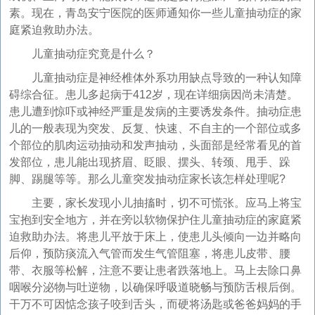
素。现在，青岛安宁医院的医师通知你一些儿童抽动症的家
庭紧迫救助办法。
儿童抽动症究竟是什么？
儿童抽动症是神经椎体外系功用缺点导致的一种认知障
碍综合征。患儿多起病于412岁，现在详细病因尚未清楚。
患儿遭到惊吓或神经严重是发病的主要诱发条件。抽动症患
儿的一般表现为突发、反复、快速、不自主的一个部位或多
个部位的肌肉运动抽动和发声抽动，头面部是经常看见的首
发部位，患儿能出现挤眉、眨眼、摆头、转颈、甩手、跺
脚、踢腿等等。那么儿童突发抽动症家长该怎样处理呢?
主要，家长发现小儿抽搐时，切不可慌张。应马上将宝
宝抱到安全地方，并在旁以软物保护住儿童抽动症的家庭紧
迫救助办法。将患儿平放于床上，使患儿头倾向一边并略向
后仰，预防痰流入气管而发生气管阻塞，将患儿皮带、腰
带、衣服等松解，注意不要让患者跌落地上。马上去除口鼻
咽喉分泌物与吐逆物，以确保呼吸道晓畅与预防舌根后倒。
干万不可因惦念孩子咬到舌头，而硬将汤匙或爸爸妈妈的手