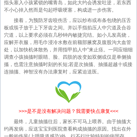
指头塞入小孩紧锁的嘴青岛，如此大约会诱发吐逆，若东西
不小心掉入然而是勾起呼吸哽塞，构成进一步伤害。
接着，为预防牙齿咬伤舌，应以纱布或布条包绕的压舌
板或筷子放于上下牙齿之间。并以手指掐压人中穴道及合谷
穴道，以上要求必须在几秒钟内敏捷完结。如小儿发高烧，
应解开衣服，用毛巾浸冷水敷在前额部腋窝及腹股沟大血管
处，以加快机体散热，并用指甲掐人中”来止痉。一同应细细
调查小孩抽搐时眼睛、脸、四肢的改变如双侧或仅是单侧抽
搐，也需注意抽搐时刻的长短;若是次抽搐、抽搐超越十或接
连抽搐、神智没有办法康复时，应紧迫送医。
>>>是不是没有解决问题？我需要快点康复<<<
最终，儿童抽搐往后，家长不可马上喂养。由于抽搐大
约再发病，应送宝宝到医院查看构成抽搐的原因。找出在外
一般的伤风(上呼吸道感染)外，行不行比较特别的病因存