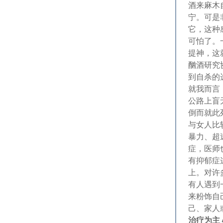
酒来麻木
宁。可是
它，这种
可怕了。
提神，这
酗酒研究
到自杀的
就我而言
公路上盲
倒而就此
与女人比
暴力、超
症，医师
有抑郁症
上。对许
有人遇到
来粉饰自
己、家人
治疗为主