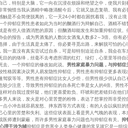
自己，特别是大脑，它一向在沉浸在烦躁和绝望之中，使我片刻
非常惋惜当我从酒精中略微清醒今后，它就又故态复萌。我有必
感触是不会简便脱离的，它一天24小时都在困扰着我，没有止境
一个抑郁症男性患者如此为当时的酗酒行为辩解自己。酒精不错
就是有些人借酒消愁的原因；但酗酒却能发生和加重抑郁症状。
协会的报告，成为男酒鬼的人数比女酒鬼人数多2～3倍。你有必
选择，由于生活真是太痛了。你必要寻觅出路，来解脱可怕的心
，我一直没有真实尝试过自杀，可是却特别迫近自杀，我会在车
无目的的络绎，丝毫不去考虑所谓的红灯、绿灯，心里里等待自
死去。一个抑郁症的修改如此说。
男性家庭暴力问题，与抑郁症
较性格因素决议男人易发隐性抑郁症，男性患有抑郁症更多表现
速驾驭等等。男性患有抑郁症比女人少些，但男性很少供认自己
也较少注意，导致男性抑郁症的自杀死亡率是女人的4倍。男性
这样对自我过度怀疑，他们更喜爱欺负、吓唬和把差错归在他们
多男人来说，发火是对心里苦楚的粉饰，表达了想掌控而非受控
一点小冲击就容易发怒、摔东西等方式表现；有的人会以疯狂的
己心里的苦楚和失利。这些症状表面上看是男人气魄的表现，本
或医师遭到蒙蔽，而许多男性家庭暴力问题也与抑郁症有关。
抑
 心理干涉为辅
抑郁症是危害全人类身心健康的常见玻它是一组综