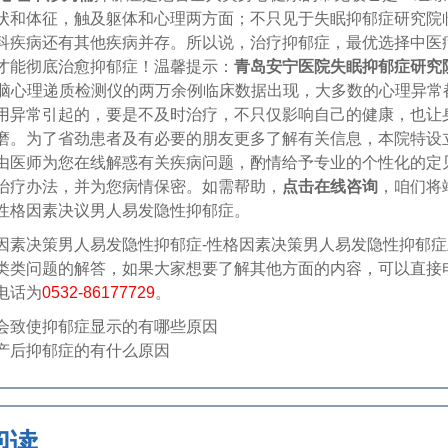
状和体征，触及躯体和心理两方面；不只见于失眠抑郁症研究院
科疾病还有其他疾病并存。所以说，治疗抑郁症，最优选择中医
才能彻底治愈抑郁症！温馨提示：
青岛安宁医院失眠抑郁症研究
G脑心理递质检测仪的两万余例临床数据出现，大多数的心理异常
用异常引起的，要是不及时治疗，不只仅影响自己的健康，也让
磨。为了省劲患者及有必要的朋友更多了解有关信息，本院特设
由医师为您在线解惑有关疾病问题，酌情给予专业的个性化的定
治疗办法，并为您病情保密。如需帮助，
点击在线咨询
，咱们将
性格因素决议男人易发隐性抑郁症。
决策男人易发隐性抑郁症-性格因素决策男人易发隐性抑郁症
类类问题的解答，如果大家想要了解其他方面的内容，可以直接
电话为
0532-86177729
。
会致使抑郁症显示的有哪些原因
产后抑郁症的有什么原因
阅读