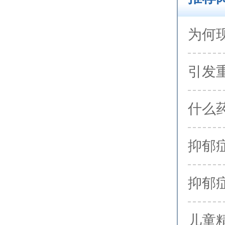
为何
引发
什么
抑郁
抑郁
儿童