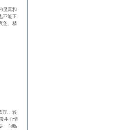
的显露和
也不能正
疲惫、精
表现，较
发生心情
要一向喝