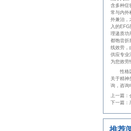
含多种症
常与内外
外兼治，
入的EF
理递质功
都饱尝折
线效劳，
供应专业
为您效劳
性格因素
关于精神
询，咨询
上一篇：
下一篇：
推荐