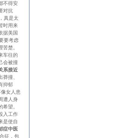
都不得安
要对抗
，真是太
暂时用来
依据美国
要要考虑
理苦楚。
来车往的
己会被撞
关系接近
出莽撞、
有抑郁
不像女人患
周遭人身
的希望。
投入工作
来是使自
郁症中医
合征，包