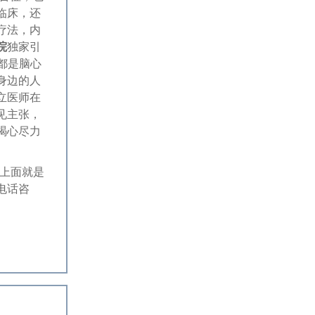
临床，还
疗法，内
院
独家引
都是脑心
身边的人
立医师在
见主张，
竭心尽力
上面就是
电话咨