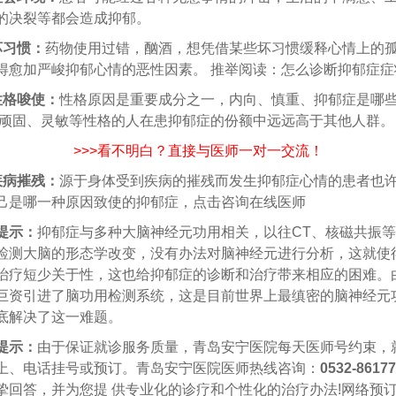
的决裂等都会造成抑郁。
坏习惯：
药物使用过错，酗酒，想凭借某些坏习惯缓释心情上的
得愈加严峻抑郁心情的恶性因素。 推举阅读：怎么诊断抑郁症症
性格唆使：
性格原因是重要成分之一，内向、慎重、抑郁症是哪
、顽固、灵敏等性格的人在患抑郁症的份额中远远高于其他人群。
>>>看不明白？直接与医师一对一交流！
疾病摧残：
源于身体受到疾病的摧残而发生抑郁症心情的患者也
己是哪一种原因致使的抑郁症，点击咨询在线医师
提示：
抑郁症与多种大脑神经元功用相关，以往CT、核磁共振
检测大脑的形态学改变，没有办法对脑神经元进行分析，这就使
治疗短少关于性，这也给抑郁症的诊断和治疗带来相应的困难。
巨资引进了脑功用检测系统，这是目前世界上最缜密的脑神经元
底解决了这一难题。
提示：
由于保证就诊服务质量，青岛安宁医院每天医师号约束，
上、电话挂号或预订。青岛安宁医院医师热线咨询：
0532-8617
挚回答，并为您提 供专业化的诊疗和个性化的治疗办法!网络预订