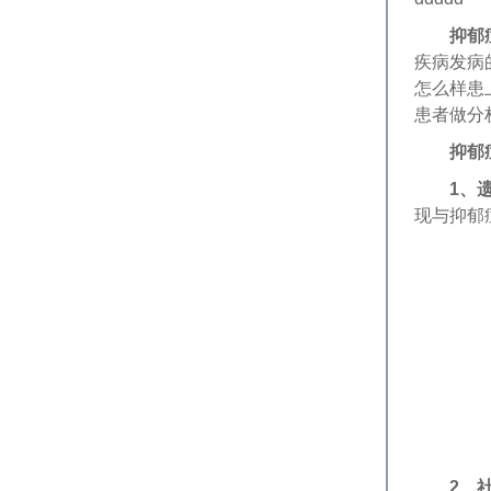
抑郁
疾病发病
怎么样患
患者做分
抑郁
1、
现与抑郁
2、