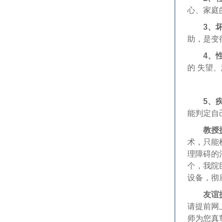
心、家庭
3、
助，是变
4、
的 失望
5、
能判定自
教授
术，只能
理障碍的
个，我院
设备，彻
友谊
请提前网
师为您真