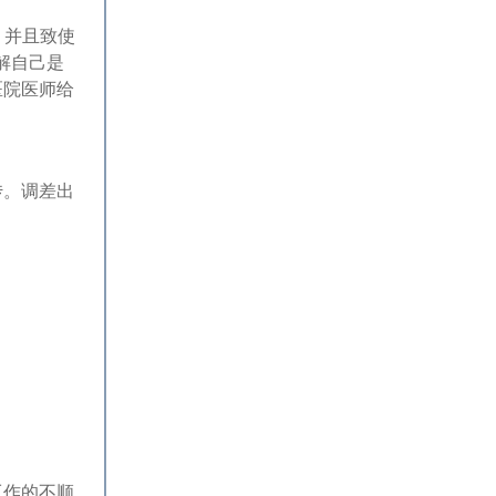
，并且致使
解自己是
医院医师给
传。调差出
工作的不顺