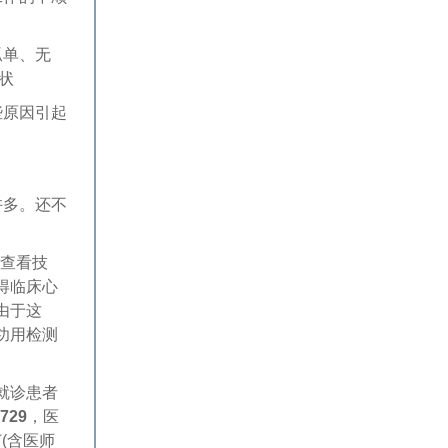
孤单、无
状
些原因引起
许多。还不
等查看技
得临床心
由于这
功用检测
就诊患者
7729
，医
(含医师