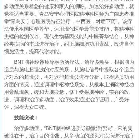
多动症关系着您的健康和家人的期盼。加速治好多动症，就
觉得适当重要。青岛安宁心理医院精神科医师为广阔患者推
举“青岛安宁心理医院特征治疗，中西医，对症下药”。该疗
法传承祖国医学菁华，运用现代医学最前沿技能，将精神科
尖端的检测仪器、现代生物基因技能与中医菁华结合，从神
经类疾病的本源进行治疗，纠正脑细胞功用紊乱，改进自体
细胞活性，提高代谢才能。
BNT脑神经递质导融激活疗法，治疗多动症，根据脑内
递质与脑电超慢波的对应关系，从脑电信号中提取各个递质
所对应的超慢波，再对这些超慢波进行分析，取得递质功用
方面的情况，通过调理中枢神经系统，从根本上消除神经功
用紊乱现象，缓和大脑疲惫，修正受损脑神经，实在的改
进、调理和治疗多动症，治疗效果通过治疗证明，广受好
评，深得大众口碑。
技能突破：
治疗多动症，“BNT脑神经递质导融激活疗法”，它的突
破性在于，治疗目的性强，从多动症的源头对疾病进行治疗